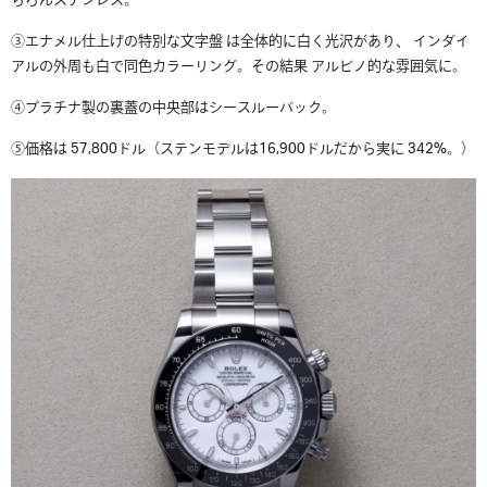
ちろんステンレス。
③エナメル仕上げの特別な文字盤 は全体的に白く光沢があり、 インダイ
アルの外周も白で同色カラーリング。その結果 アルビノ的な雰囲気に。
④プラチナ製の裏蓋の中央部はシースルーバック。
⑤価格は 57,800ドル（ステンモデルは16,900ドルだから実に 342%。）