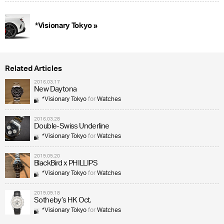
*Visionary Tokyo »
Related Articles
2016.03.17
New Daytona
*Visionary Tokyo
for
Watches
2016.03.28
Double-Swiss Underline
*Visionary Tokyo
for
Watches
2019.05.20
BlackBird x PHILLIPS
*Visionary Tokyo
for
Watches
2019.09.18
Sotheby’s HK Oct.
*Visionary Tokyo
for
Watches