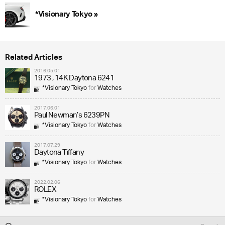
*Visionary Tokyo »
Related Articles
2016.05.01
1973 , 14K Daytona 6241
*Visionary Tokyo
for
Watches
2017.06.01
Paul Newman’s 6239PN
*Visionary Tokyo
for
Watches
2017.07.29
Daytona Tiffany
*Visionary Tokyo
for
Watches
2022.02.06
ROLEX
*Visionary Tokyo
for
Watches