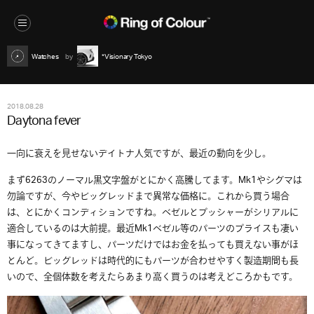
Watches
*Visionary Tokyo
2018.08.28
Daytona fever
一向に衰えを見せないデイトナ人気ですが、最近の動向を少し。
まず6263のノーマル黒文字盤がとにかく高騰してます。Mk1やシグマは
勿論ですが、今やビッグレッドまで異常な価格に。これから買う場合
は、とにかくコンディションですね。ベゼルとプッシャーがシリアルに
適合しているのは大前提。最近Mk1ベゼル等のパーツのプライスも凄い
事になってきてますし、パーツだけではお金を払っても買えない事がほ
とんど。ビッグレッドは時代的にもパーツが合わせやすく製造期間も長
いので、全個体数を考えたらあまり高く買うのは考えどころかもです。