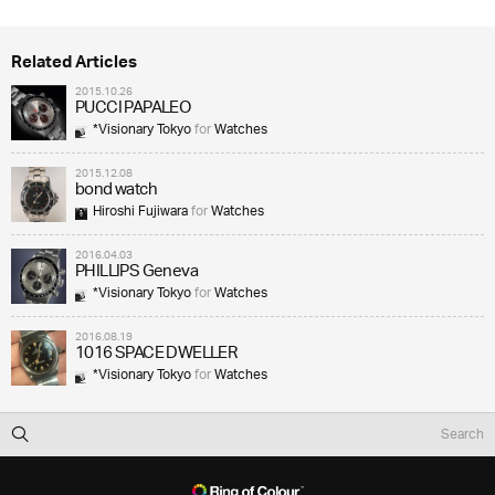
Related Articles
2015.10.26
PUCCI PAPALEO
*Visionary Tokyo
for
Watches
2015.12.08
bond watch
Hiroshi Fujiwara
for
Watches
2016.04.03
PHILLIPS Geneva
*Visionary Tokyo
for
Watches
2016.08.19
1016 SPACE DWELLER
*Visionary Tokyo
for
Watches