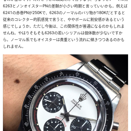
6263とノンオイスターPNの差額が小さい時期と言っていいかも。例えば
6241の赤巻PNが250Kで、6263のノーマルのバリ物が180Kだとすると
従来のコレクター的肌感覚で言うと、ややポールに割安感があるという
感じでしょうか。ただし今後は、この関係性が普通になるのかもしれま
せんね。やはりそもそも6263の若いシリアルは個体数が少ないですか
ら。ノーマル系でもオイスターは貴重という流れに傾きつつあるのかも
しれません。