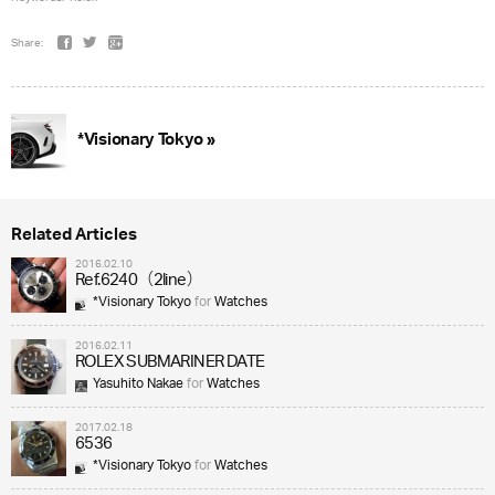
Share:
*Visionary Tokyo »
Related Articles
2016.02.10
Ref.6240（2line）
*Visionary Tokyo
for
Watches
2016.02.11
ROLEX SUBMARINER DATE
Yasuhito Nakae
for
Watches
2017.02.18
6536
*Visionary Tokyo
for
Watches