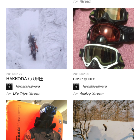
for
Xtream
2016.02.27
2016.02.09
HAKKODA / 八甲田
nose guard
Hiroshi Fujiwara
Hiroshi Fujiwara
for
Life
,
Trips
,
Xtream
for
Analog
,
Xtream