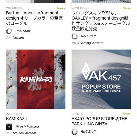
2024.02.05
News
2020.10.27
News
Burton「Anon」×fragment
フロッグスキン"XS"も、
design オリーブカラーの至極
OAKLEY × fragment design新
のゴーグル
作サングラス&スノーゴーグル
数量限定発売
RoC Staff
RoC Staff
for
Xtream
for
Clothing
,
Xtream
2018.10.24
2016.09.16
News
KAMIKAZU
AK457 POPUP STORE @THE
PARK・ING GINZA
Hiroshi Fujiwara
RoC Staff
for
Movies
,
Xtream