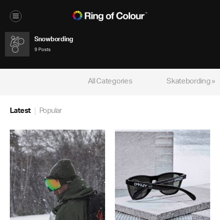
Snowbording
9 Posts
All Categories
Skatebording »
Latest
Popular