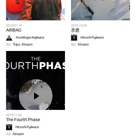
2016.01.10
2015.12.29
AIRBAG
赤倉
Yoshikage Kajiwara
Hiroshi Fujiwara
for
Trips
,
Xtream
for
Xtream
2015.11.20
The Fourth Phase
Hiroshi Fujiwara
for
Xtream