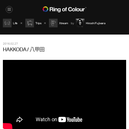
Life
Trips
Xtream
Hiroshi Fujiwara
2016.02.27
HAKKODA / 八甲田