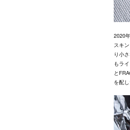
2020
スキン
り小さ
もライ
とFR
を配し