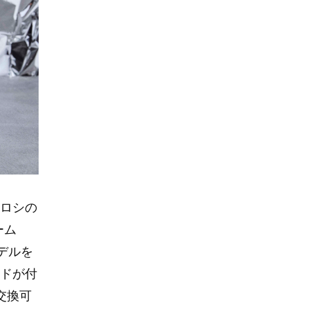
ロシの
ーム
モデルを
ドが付
て交換可