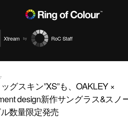
Xtream
RoC Staff
7
ッグスキン”XS”も、OAKLEY ×
agment design新作サングラス&スノ
グル数量限定発売