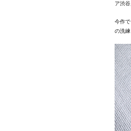
ア渋谷
今作で
の洗練