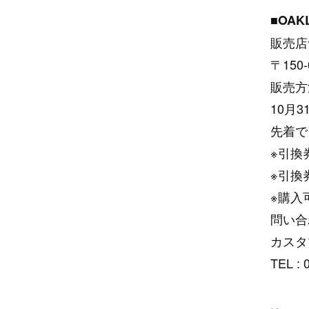
■OAKL
販売店舗
〒150
販売方
10月
先着で
※引換
※引換
※購入
問い合
カスタ
TEL :