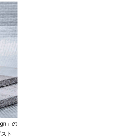
ign」の
Yスト