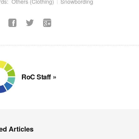
ds:
Others (Clothing)
Snowbording
RoC Staff »
ed Articles