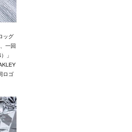
フロッグ
、一回
S）」
KLEY
同ロゴ