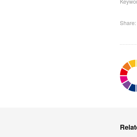
Keywor
Share:
Relat