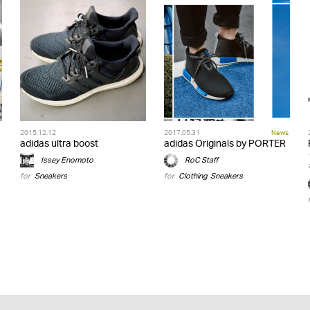
2015.12.12
2017.05.31
News
adidas ultra boost
adidas Originals by PORTER
Issey Enomoto
RoC Staff
for
Sneakers
for
Clothing
,
Sneakers