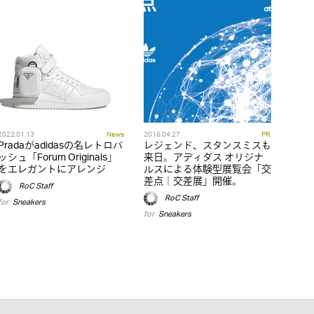
2022.01.13
News
2016.04.27
PR
Pradaがadidasの名レトロバ
レジェンド、スタンスミスも
ッシュ「Forum Originals」
来日。アディダス オリジナ
をエレガントにアレンジ
ルスによる体験型展覧会「交
差点｜交差展」開催。
RoC Staff
RoC Staff
for
Sneakers
for
Sneakers