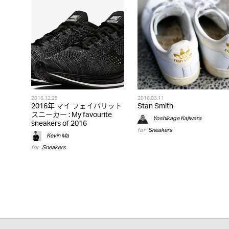
2016.12.29
2016.03.11
2016年 マイ フェイバリット
Stan Smith
スニーカー : My favourite
Yoshikage Kajiwara
sneakers of 2016
for
Sneakers
Kevin Ma
for
Sneakers