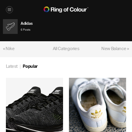
Adidas
6 Posts
« Nike
All Categories
New Balance »
Latest
Popular