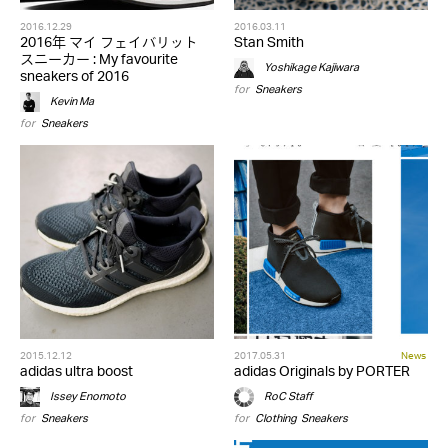
2016.12.29
2016.03.11
2016年 マイ フェイバリット
Stan Smith
スニーカー : My favourite
Yoshikage Kajiwara
sneakers of 2016
for
Sneakers
Kevin Ma
for
Sneakers
2015.12.12
2017.05.31
News
adidas ultra boost
adidas Originals by PORTER
Issey Enomoto
RoC Staff
for
Sneakers
for
Clothing
,
Sneakers