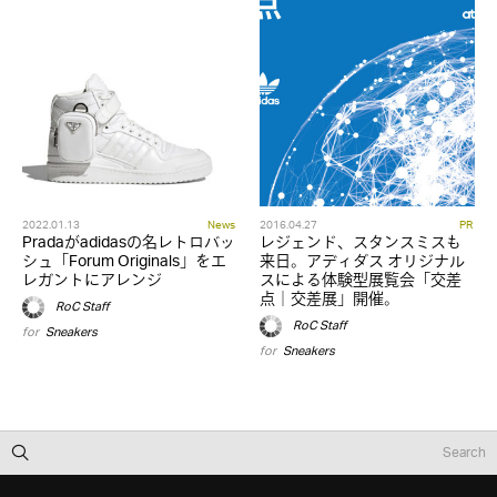
2022.01.13
News
2016.04.27
PR
Pradaがadidasの名レトロバッ
レジェンド、スタンスミスも
シュ「Forum Originals」をエ
来日。アディダス オリジナル
レガントにアレンジ
スによる体験型展覧会「交差
点｜交差展」開催。
RoC Staff
RoC Staff
for
Sneakers
for
Sneakers