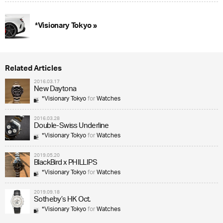
*Visionary Tokyo »
Related Articles
2016.03.17
New Daytona
*Visionary Tokyo
for
Watches
2016.03.28
Double-Swiss Underline
*Visionary Tokyo
for
Watches
2019.05.20
BlackBird x PHILLIPS
*Visionary Tokyo
for
Watches
2019.09.18
Sotheby’s HK Oct.
*Visionary Tokyo
for
Watches