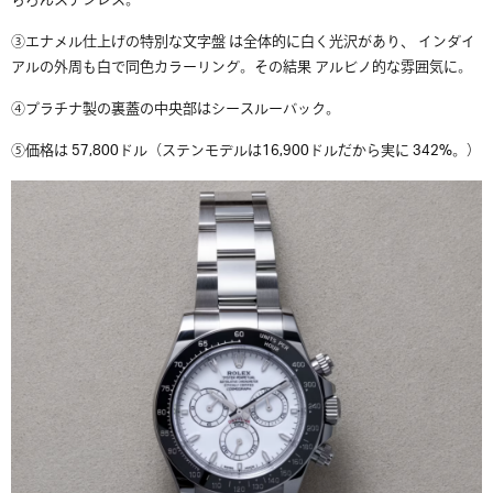
ちろんステンレス。
③エナメル仕上げの特別な文字盤 は全体的に白く光沢があり、 インダイ
アルの外周も白で同色カラーリング。その結果 アルビノ的な雰囲気に。
④プラチナ製の裏蓋の中央部はシースルーバック。
⑤価格は 57,800ドル（ステンモデルは16,900ドルだから実に 342%。）