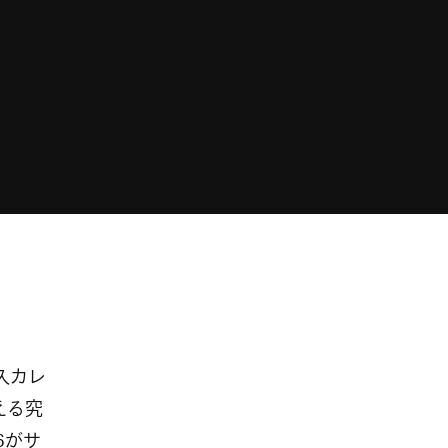
永久カレ
える究
6がサ