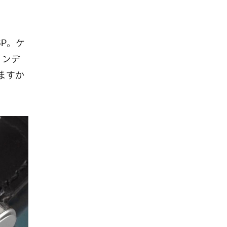
6P。ケ
インデ
いますか