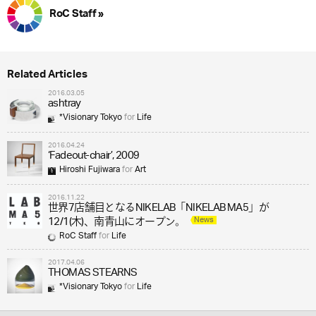
RoC Staff »
Related Articles
2016.03.05
ashtray
*Visionary Tokyo
for
Life
2016.04.24
‘Fadeout-chair’, 2009
Hiroshi Fujiwara
for
Art
2016.11.22
世界7店舗目となるNIKELAB「NIKELAB MA5」が
News
12/1(木)、南青山にオープン。
RoC Staff
for
Life
2017.04.06
THOMAS STEARNS
*Visionary Tokyo
for
Life