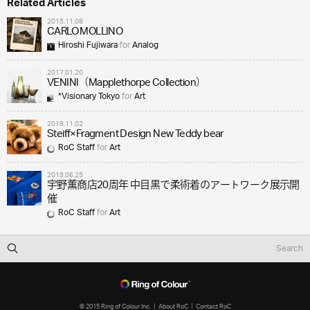
Related Articles
2015.11.08
CARLO MOLLINO
Hiroshi Fujiwara
for
Analog
2017.01.20
VENINI（Mapplethorpe Collection）
*Visionary Tokyo
for
Art
2018.11.02
Steiff×Fragment Design New Teddy bear
RoC Staff
for
Art
2019.06.25
宇野薫商店20周年 中目黒で柔術着のアートワーク展示開
催
RoC Staff
for
Art
© 2015 Ring of Colour Inc.
About RoC
Contact RoC