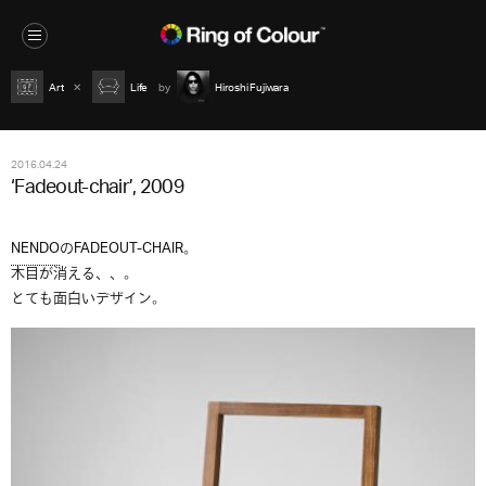
Art
Life
Hiroshi Fujiwara
2016.04.24
‘Fadeout-chair’, 2009
NENDO
のFADEOUT-CHAIR。
木目が消える、、。
とても面白いデザイン。