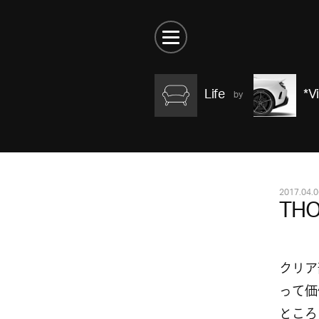
Life
*V
2017.04.0
THO
クリア
って価
ところ