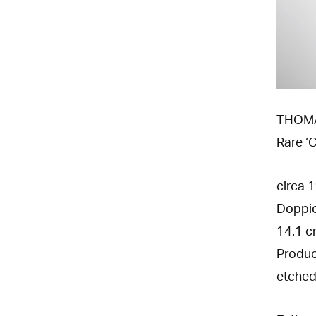
THOM
Rare ‘
circa 
Doppio
14.1 cm
Produc
etched