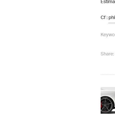
Estim
Cf :
phi
Keywo
Share: