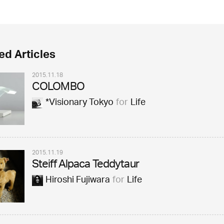
ed Articles
2015.11.18
COLOMBO
*Visionary Tokyo
for
Life
2015.11.19
Steiff Alpaca Teddytaur
Hiroshi Fujiwara
for
Life