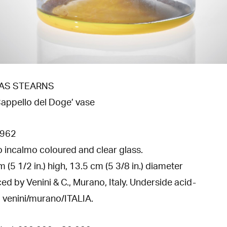
AS STEARNS
Cappello del Doge’ vase
1962
 incalmo coloured and clear glass.
 (5 1/2 in.) high, 13.5 cm (5 3/8 in.) diameter
ed by Venini & C., Murano, Italy. Underside acid-
 venini/murano/ITALIA.