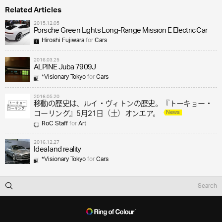
Related Articles
2015.12.05
Porsche Green Lights Long-Range Mission E Electric Car
Hiroshi Fujiwara
for
Cars
2016.03.25
ALPINE Juba 7909J
*Visionary Tokyo
for
Cars
2016.05.20
移動の歴史は、ルイ・ヴィトンの歴史。『トーキョー・
News
コーリング』5月21日（土）オンエア。
RoC Staff
for
Art
2016.12.27
Ideal and reality
*Visionary Tokyo
for
Cars