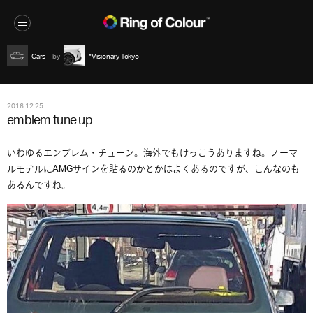
Cars
*Visionary Tokyo
2016.12.25
emblem tune up
いわゆるエンブレム・チューン。海外でもけっこうありますね。ノーマ
ルモデルにAMGサインを貼るのかとかはよくあるのですが、こんなのも
あるんですね。