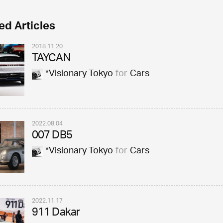
ed Articles
2018.11.20
TAYCAN
*Visionary Tokyo
for
Cars
2022.08.04
007 DB5
*Visionary Tokyo
for
Cars
2022.11.17
911 Dakar