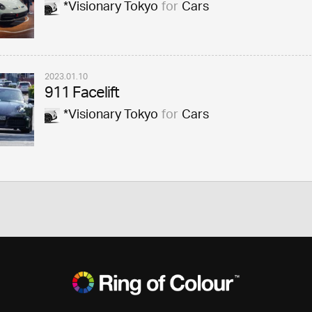
*Visionary Tokyo
for
Cars
2023.01.10
911 Facelift
*Visionary Tokyo
for
Cars