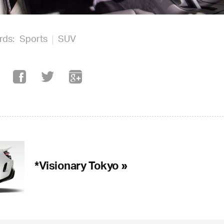
rds:
Sports
SUV
*Visionary Tokyo »