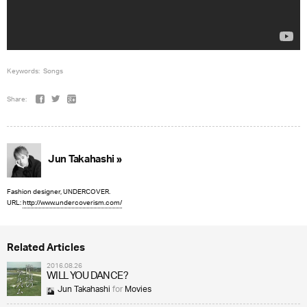
Keywords:
Songs
Share:
Jun Takahashi »
Fashion designer, UNDERCOVER.
URL:
http://www.undercoverism.com/
Related Articles
2016.08.26
WILL YOU DANCE?
Jun Takahashi
for
Movies