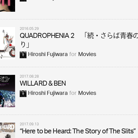
2016.05.29
QUADROPHENIA 2 「続・さらば青春
り」
Hiroshi Fujiwara
for
Movies
2017.08.28
WILLARD & BEN
Hiroshi Fujiwara
for
Movies
2017.09.13
“Here to be Heard: The Story of The Slits”