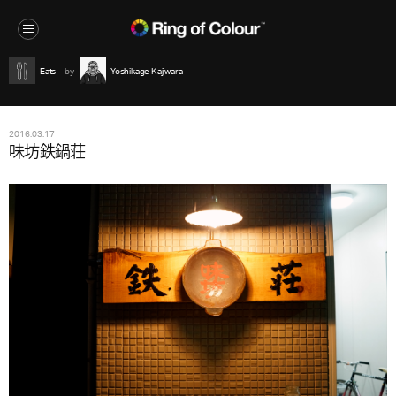
Eats
Yoshikage Kajiwara
2016.03.17
味坊鉄鍋荘