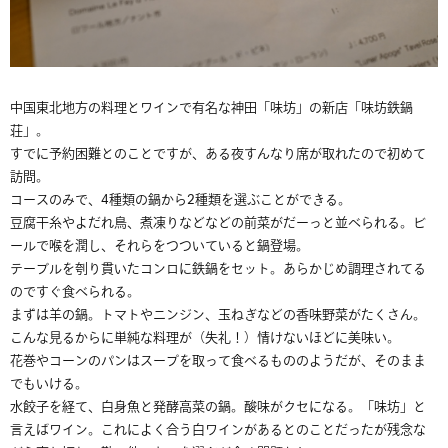
中国東北地方の料理とワインで有名な神田「味坊」の新店「味坊鉄鍋
荘」。
すでに予約困難とのことですが、ある夜すんなり席が取れたので初めて
訪問。
コースのみで、4種類の鍋から2種類を選ぶことができる。
豆腐干糸やよだれ鳥、煮凍りなどなどの前菜がだーっと並べられる。ビ
ールで喉を潤し、それらをつついていると鍋登場。
テーブルを刳り貫いたコンロに鉄鍋をセット。あらかじめ調理されてる
のですぐ食べられる。
まずは羊の鍋。トマトやニンジン、玉ねぎなどの香味野菜がたくさん。
こんな見るからに単純な料理が（失礼！）情けないほどに美味い。
花巻やコーンのパンはスープを取って食べるもののようだが、そのまま
でもいける。
水餃子を経て、白身魚と発酵高菜の鍋。酸味がクセになる。「味坊」と
言えばワイン。これによく合う白ワインがあるとのことだったが残念な