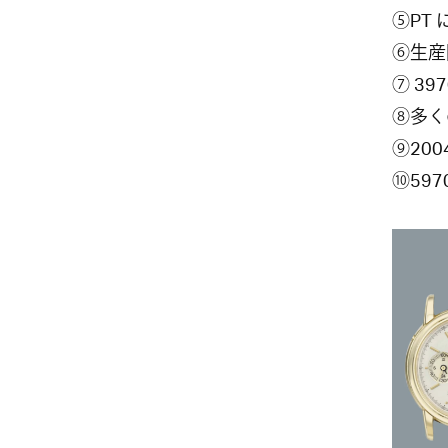
⑤PT
⑥生産
⑦ 3
⑧多く
⑨200
⑩59