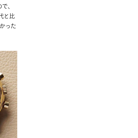
ので、
代と比
無かった