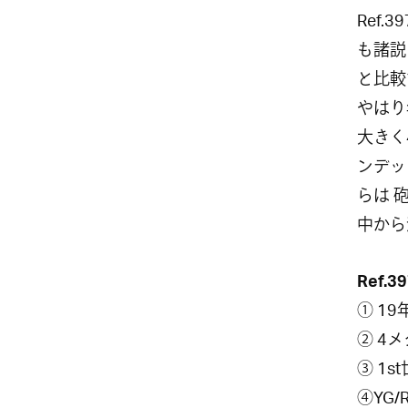
Ref.
も諸説
と比較
やはり
大きく
ンデッ
らは 
中から
Ref.3
① 19
② 4メ
③ 1
④YG/