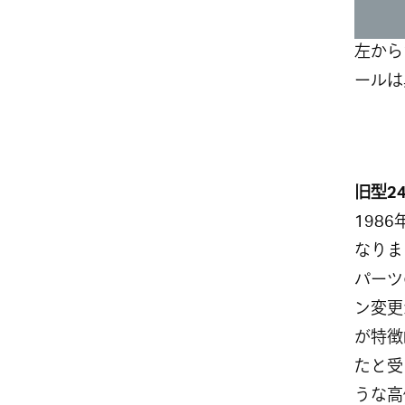
左から
ールは
旧型2
1986
なりま
パーツ
ン変更
が特徴
たと受
うな高