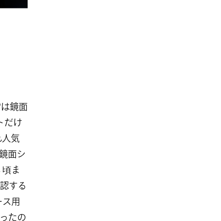
常は鏡面
トだけ
れ人気
鏡面シ
 頃ま
認する
ース用
ったの