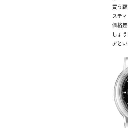
買う顧
スティ
価格差
しょう
アとい