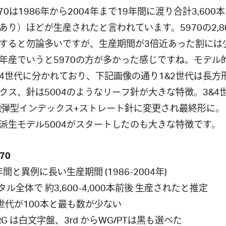
3970は1986年から2004年まで19年間に渡り合計3,600
あり）ほどが生産されたと言われています。5970の2,8
すると勿論多いですが、生産期間が3倍近あった割には
年産でいうと5970の方が多かった感じですね。モデル
4世代に分かれており、下記画像の通り1&2世代は長方
クス、針は5004のようなリーフ針が大きな特徴。3&4
砲弾型インデックス+ストレート針に変更され最終形に。
派生モデル5004がスタートしたのも大きな特徴です。
970
年間と異例に長い生産期間 (1986-2004年)
タル全体で 約3,600-4,000本前後 生産されたと推定
st世代が100本と最も数が少ない
RG は白文字盤、3rd からWG/PTは黒も選べた