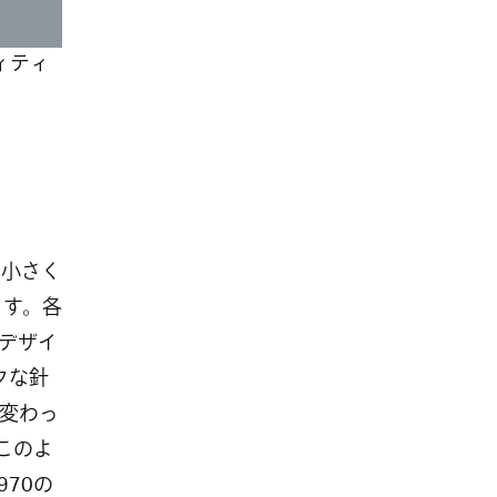
ィティ
へと小さく
ます。各
デザイ
クな針
変わっ
このよ
70の