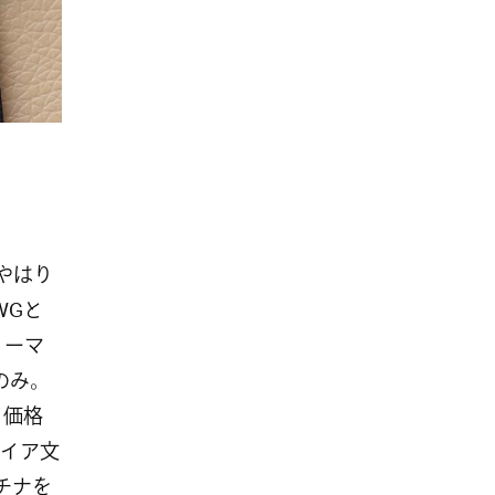
やはり
WGと
ノーマ
のみ。
、価格
イア文
チナを