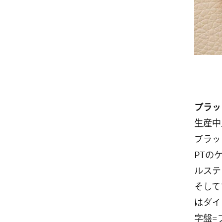
ブラッ
生産中
ブラッ
PTの
ルステ
そして
はダイ
字盤=