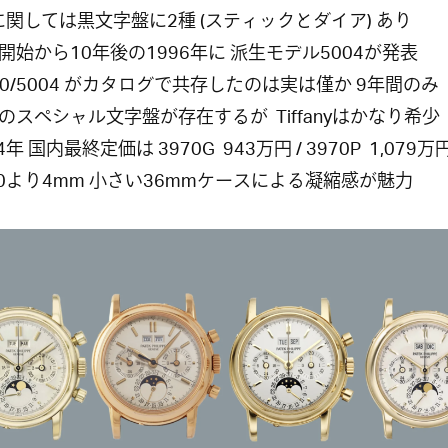
 に関しては黒文字盤に2種 (スティックとダイア) あり
開始から10年後の1996年に 派生モデル5004が発表
970/5004 がカタログで共存したのは実は僅か 9年間のみ
のスペシャル文字盤が存在するが Tiffanyはかなり希少
4年 国内最終定価は 3970G 943万円 / 3970P 1,079万
70より4mm 小さい36mmケースによる凝縮感が魅力