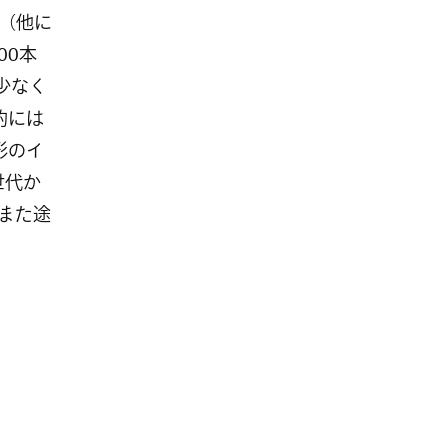
本（他に
00本
少なく
的には
形のイ
世代か
また途