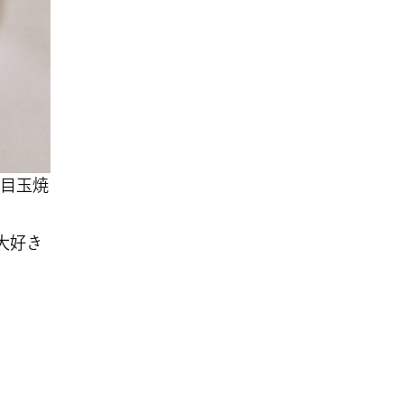
目玉焼
大好き