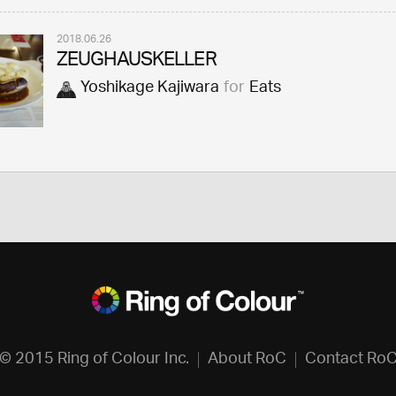
2018.06.26
ZEUGHAUSKELLER
Yoshikage Kajiwara
for
Eats
© 2015 Ring of Colour Inc.
About RoC
Contact Ro