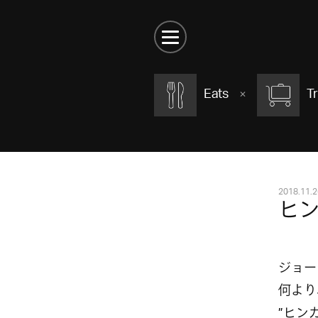
Eats
Tr
2018.11.2
ヒ
ジョー
何より
”ヒン