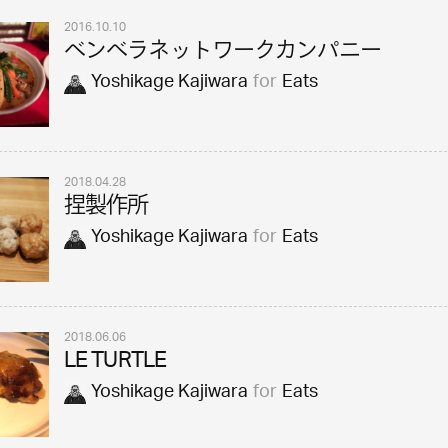
2016.10.10
ベンベラネットワークカンパニー
Yoshikage Kajiwara
for
Eats
2018.04.28
捏製作所
Yoshikage Kajiwara
for
Eats
2018.06.06
LE TURTLE
Yoshikage Kajiwara
for
Eats