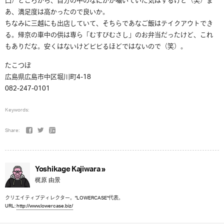
口）ところから、自分の中のなにかが囁いていた気はするけど（笑）ま
あ、満足度は高かったので良いか。
ちなみに三越にも出店していて、そちらであなご飯はテイクアウトでき
る。帰京の車中の供は専ら「むすびむさし」のお弁当だったけど、これ
もありだな。安くはないけどビビるほどではないので（笑）。
たこつぼ
広島県広島市中区堀川町4-18
082-247-0101
Keywords:
Share:
Yoshikage Kajiwara »
梶原 由景
クリエイティブディレクター。"LOWERCASE"代表。
URL:
http://www.lowercase.biz/