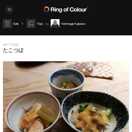
Eats
Trips
Yoshikage Kajiwara
2017.12.06
たこつぼ