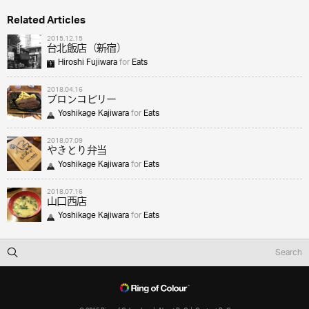
Related Articles
2015.12.15
台北飯店（新宿）
Hiroshi Fujiwara
for
Eats
2018.04.16
ブロンコビリー
Yoshikage Kajiwara
for
Eats
2018.07.09
やきとり弁当
Yoshikage Kajiwara
for
Eats
2018.07.16
山口西店
Yoshikage Kajiwara
for
Eats