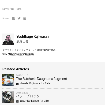
Keywords:
Health
Share:
Yoshikage Kajiwara »
梶原 由景
クリエイティブディレクター。"LOWERCASE"代表。
URL:
http://www.lowercase.biz/
Related Articles
2015.11.15
The Butcher’s Daughter x fragment
Hiroshi Fujiwara
for
Eats
2016.02.23
パワーブロック
Yasuhito Nakae
for
Life