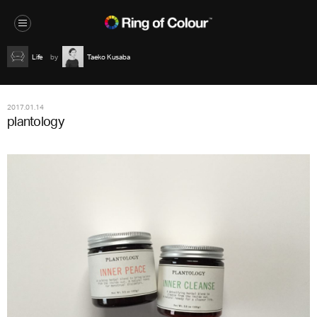
Life
Taeko Kusaba
2017.01.14
plantology