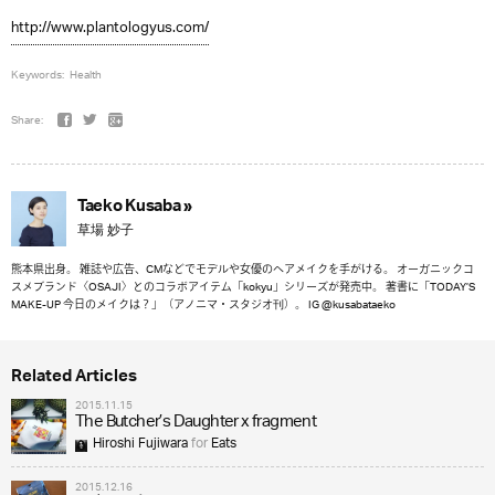
http://www.plantologyus.com/
Keywords:
Health
Share:
Taeko Kusaba »
草場 妙子
熊本県出身。 雑誌や広告、CMなどでモデルや女優のヘアメイクを手がける。 オーガニックコ
スメブランド〈OSAJI〉とのコラボアイテム「kokyu」シリーズが発売中。 著書に「TODAY’S
MAKE-UP 今日のメイクは？」（アノニマ・スタジオ刊）。 IG @kusabataeko
Related Articles
2015.11.15
The Butcher’s Daughter x fragment
Hiroshi Fujiwara
for
Eats
2015.12.16