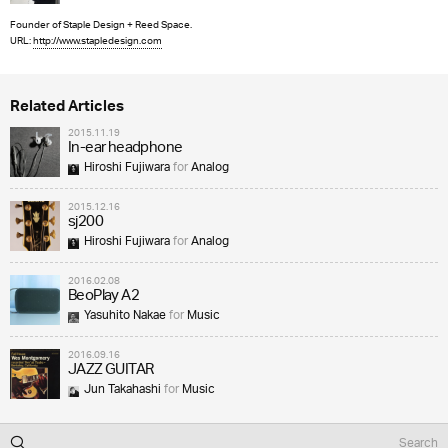
Founder of Staple Design + Reed Space.
URL:
http://www.stapledesign.com
Related Articles
2015.11.19
In-ear headphone
Hiroshi Fujiwara
for
Analog
2015.12.16
sj200
Hiroshi Fujiwara
for
Analog
2016.02.08
BeoPlay A2
Yasuhito Nakae
for
Music
2016.09.16
JAZZ GUITAR
Jun Takahashi
for
Music