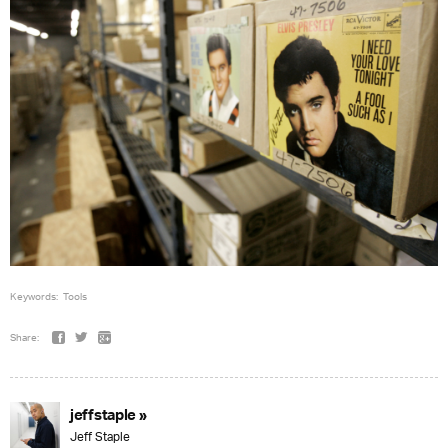
Keywords:
Tools
Share:
jeffstaple »
Jeff Staple