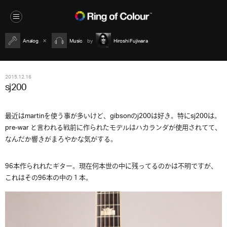
Analog
Music
Hiroshi Fujiwara
2015.12.16
sj200
最近はmartinを使う事が多いけど、gibsonのj200は好き。特にsj200は。
pre-war と言われる戦前に作られたモデルはハカランダが使用されてて、
なんだか響きがまろやかな気がする。
96本作られれたギター。現在何本世の中に残ってるのかは不明ですが、
これはその96本の中の１本。