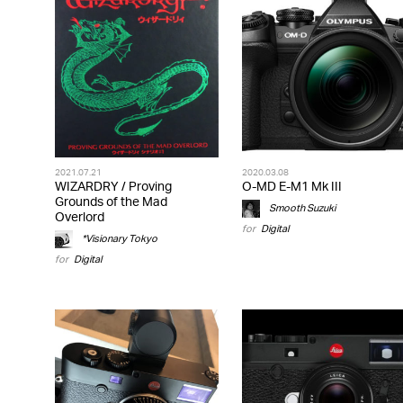
2021.07.21
2020.03.08
WIZARDRY / Proving
O-MD E-M1 Mk III
Grounds of the Mad
Smooth Suzuki
Overlord
for
Digital
*Visionary Tokyo
for
Digital