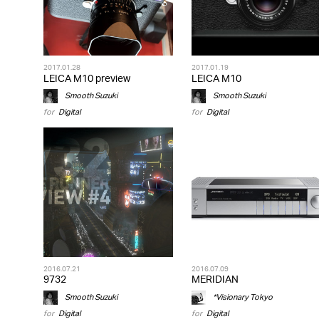
2017.01.28
2017.01.19
LEICA M10 preview
LEICA M10
Smooth Suzuki
Smooth Suzuki
for
Digital
for
Digital
2016.07.21
2016.07.09
9732
MERIDIAN
Smooth Suzuki
*Visionary Tokyo
for
Digital
for
Digital