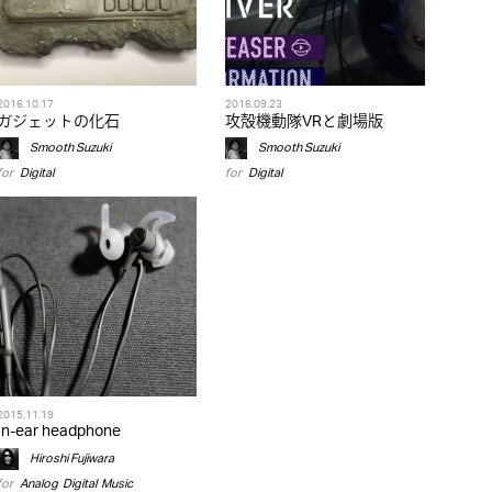
2016.10.17
2016.09.23
ガジェットの化石
攻殻機動隊VRと劇場版
Smooth Suzuki
Smooth Suzuki
for
Digital
for
Digital
2015.11.19
In-ear headphone
Hiroshi Fujiwara
for
Analog
,
Digital
,
Music