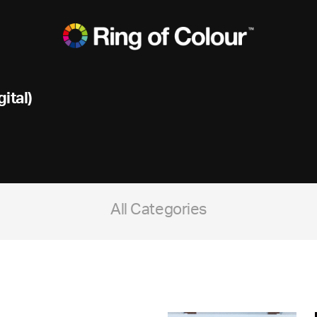
ital)
All Categories