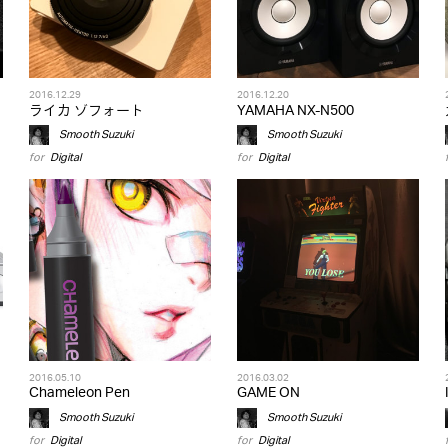
2016.12.29
2016.12.20
ライカ ゾフォート
YAMAHA NX-N500
Smooth Suzuki
Smooth Suzuki
for
Digital
for
Digital
2016.05.10
2016.03.02
Chameleon Pen
GAME ON
Smooth Suzuki
Smooth Suzuki
for
Digital
for
Digital