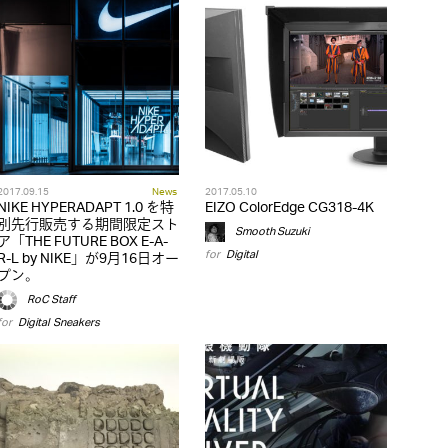
2017.09.15
News
2017.05.10
NIKE HYPERADAPT 1.0 を特
EIZO ColorEdge CG318-4K
別先行販売する期間限定スト
Smooth Suzuki
ア「THE FUTURE BOX E-A-
for
Digital
R-L by NIKE」が9月16日オー
プン。
RoC Staff
for
Digital
,
Sneakers