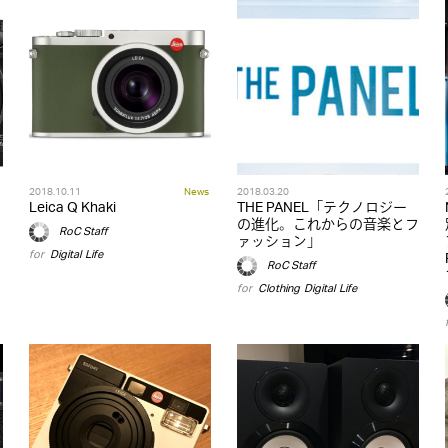
2018.10.11
News
2018.03.20
Leica Q Khaki
THE PANEL「テクノロジー
の進化。これからの音楽とフ
RoC Staff
ァッション」
for
Digital
,
Life
RoC Staff
for
Clothing
,
Digital
,
Life