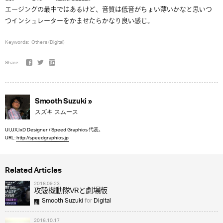
エージングの最中ではあるけど、音質は低音がちょい薄いかなと思いつ
つインシュレーターをかませたらかなり良い感じ。
Keywords:
Others (Digital)
Share:
Smooth Suzuki »
スズキ スムース
UI,UX,IxD Designer / Speed Graphics 代表。
URL:
http://speedgraphics.jp
Related Articles
2016.09.23
攻殻機動隊VRと劇場版
Smooth Suzuki
for
Digital
2016.10.17