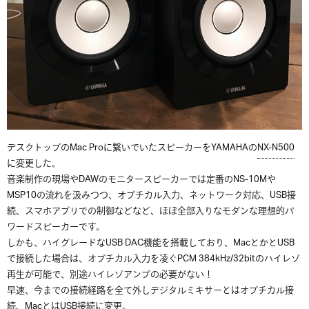
デスクトップのMac Proに繋いでいたスピーカーをYAMAHAの
NX-N500
に変更した。
音楽制作の現場やDAWのモニタースピーカーでは定番のNS-10Mや
MSP10の流れを汲みつつ、オプチカル入力、ネットワーク対応、USB接
続、スマホアプリでの制御などなど、ほぼ全部入りなモダンな理想的パ
ワードスピーカーです。
しかも、ハイグレードなUSB DAC機能を搭載しており、MacとかとUSB
で接続した場合は、オプチカル入力を凌ぐPCM 384kHz/32bitのハイレゾ
再生が可能で、別途ハイレゾアンプの必要がない！
早速、今までの接続経路を全て外しデジタルミキサーとはオプチカル接
続、MacとはUSB接続に変更。