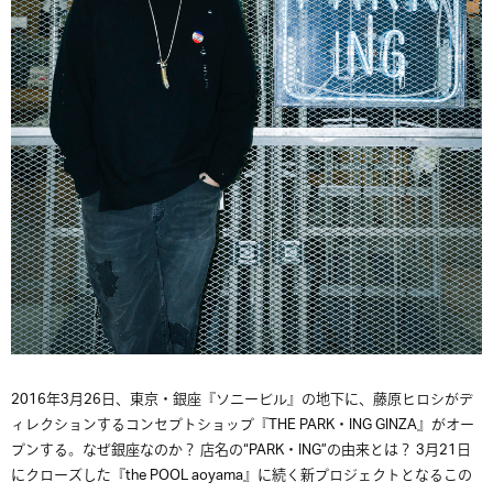
2016年3月26日、東京・銀座『ソニービル』の地下に、藤原ヒロシがデ
ィレクションするコンセプトショップ『THE PARK・ING GINZA』がオー
プンする。なぜ銀座なのか？ 店名の“PARK・ING”の由来とは？ 3月21日
にクローズした『the POOL aoyama』に続く新プロジェクトとなるこの