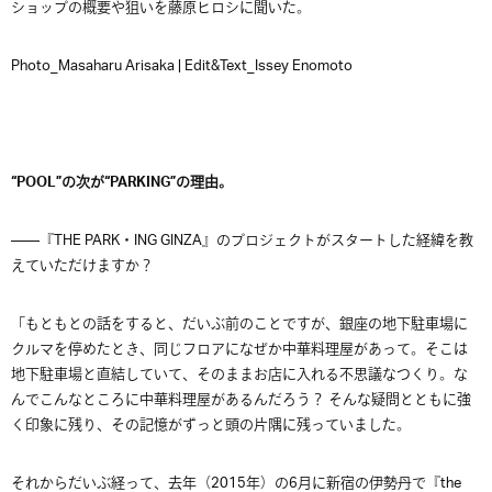
ショップの概要や狙いを藤原ヒロシに聞いた。
Photo_Masaharu Arisaka | Edit&Text_Issey Enomoto
“
POOL
”の次が“
PARKING
”の理由。
——『THE PARK・ING GINZA』のプロジェクトがスタートした経緯を教
えていただけますか？
「もともとの話をすると、だいぶ前のことですが、銀座の地下駐車場に
クルマを停めたとき、同じフロアになぜか中華料理屋があって。そこは
地下駐車場と直結していて、そのままお店に入れる不思議なつくり。な
んでこんなところに中華料理屋があるんだろう？ そんな疑問とともに強
く印象に残り、その記憶がずっと頭の片隅に残っていました。
それからだいぶ経って、去年（2015年）の6月に新宿の伊勢丹で『the