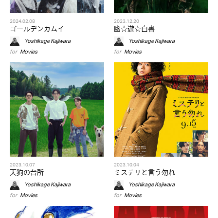
2024.02.08
2023.12.20
ゴールデンカムイ
幽☆遊☆白書
Yoshikage Kajiwara
Yoshikage Kajiwara
for
Movies
for
Movies
2023.10.07
2023.10.04
天狗の台所
ミステリと言う勿れ
Yoshikage Kajiwara
Yoshikage Kajiwara
for
Movies
for
Movies