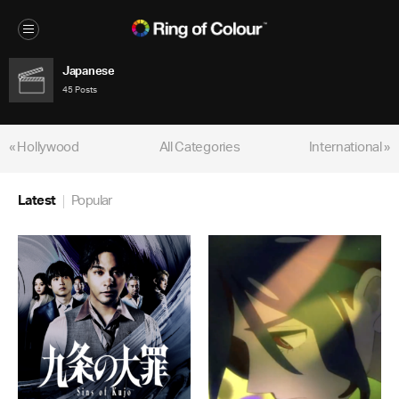
Japanese
45 Posts
« Hollywood
All Categories
International »
Latest
Popular