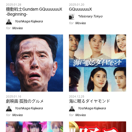
2025.01.28
2025.01.20
機動戦士Gundam GQuuuuuuX
GQuuuuuuX
-Beginning-
*Visionary Tokyo
Yoshikage Kajiwara
for
Movies
for
Movies
2025.01.16
2024.12.25
劇映画 孤独のグルメ
海に眠るダイヤモンド
Yoshikage Kajiwara
Yoshikage Kajiwara
for
Movies
for
Movies