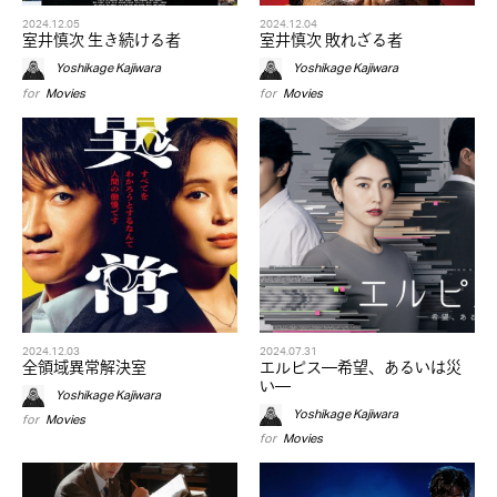
2024.12.05
2024.12.04
室井慎次 生き続ける者
室井慎次 敗れざる者
Yoshikage Kajiwara
Yoshikage Kajiwara
for
Movies
for
Movies
2024.12.03
2024.07.31
全領域異常解決室
エルピス—希望、あるいは災
い—
Yoshikage Kajiwara
Yoshikage Kajiwara
for
Movies
for
Movies