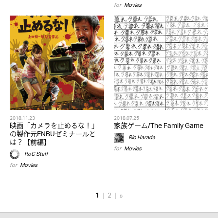
for
Movies
2018.11.23
2018.07.25
映画「カメラを止めるな！」
家族ゲーム/The Family Game
の製作元ENBUゼミナールと
Rio Harada
は？【前編】
for
Movies
RoC Staff
for
Movies
1
2
»