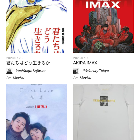
2023.07.23
2023.07.09
君たちはどう生きるか
AKIRA IMAX
Yoshikage Kajiwara
*Visionary Tokyo
for
Movies
for
Movies