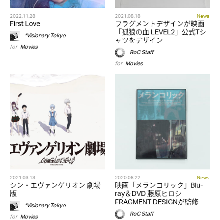
2022.11.28
2021.08.18
News
First Love
フラグメントデザインが映画
「孤狼の血 LEVEL2」公式Tシ
*Visionary Tokyo
ャツをデザイン
for
Movies
RoC Staff
for
Movies
2021.03.13
2020.06.22
News
シン・エヴァンゲリオン 劇場
映画「メランコリック」Blu-
版
ray＆DVD 藤原ヒロシ
FRAGMENT DESIGNが監修
*Visionary Tokyo
RoC Staff
for
Movies