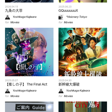
2026.04.15
2025.06.23
九条の大罪
GQuuuuuuX
Yoshikage Kajiwara
*Visionary Tokyo
for
Movies
for
Movies
2025.05.07
2025.04.30
【推しの子】 The Final Act
新幹線大爆破
Yoshikage Kajiwara
Yoshikage Kajiwara
for
Movies
for
Movies