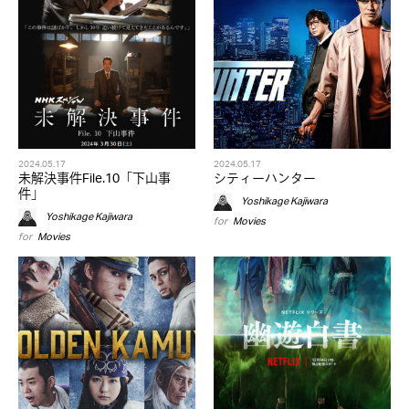
2024.05.17
2024.05.17
未解決事件File.10「下山事
シティーハンター
件」
Yoshikage Kajiwara
Yoshikage Kajiwara
for
Movies
for
Movies