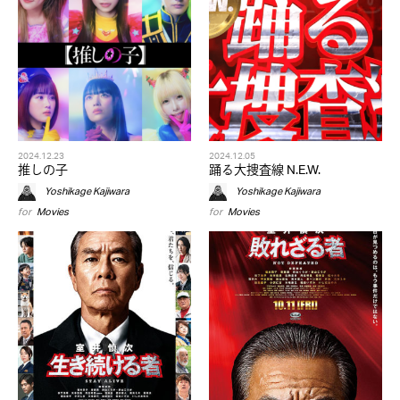
2024.12.23
2024.12.05
推しの子
踊る大捜査線 N.E.W.
Yoshikage Kajiwara
Yoshikage Kajiwara
for
Movies
for
Movies