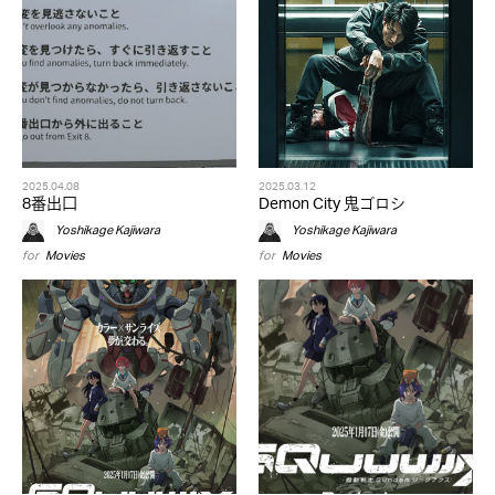
2025.04.08
2025.03.12
8番出口
Demon City 鬼ゴロシ
Yoshikage Kajiwara
Yoshikage Kajiwara
for
Movies
for
Movies