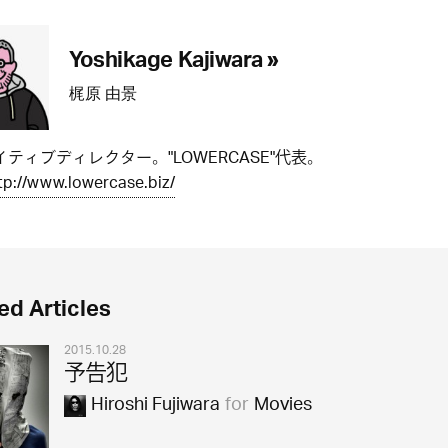
Yoshikage Kajiwara »
梶原 由景
ティブディレクター。"LOWERCASE"代表。
tp://www.lowercase.biz/
ed Articles
2015.10.28
予告犯
Hiroshi Fujiwara
for
Movies