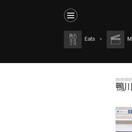
Eats
M
2016.03.0
鴨