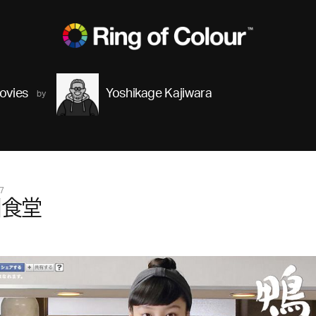
ovies
Yoshikage Kajiwara
7
川食堂