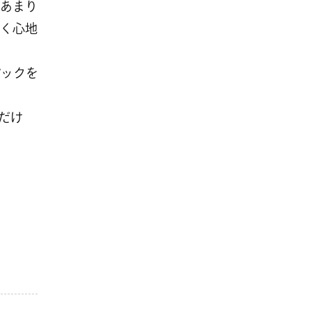
あまり
く心地
パックを
んだけ