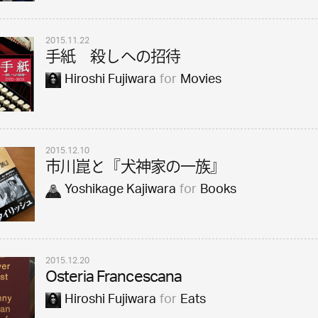
2015.11.22
手紙 殺しへの招待
Hiroshi Fujiwara
for
Movies
2015.12.10
市川崑と『犬神家の一族』
Yoshikage Kajiwara
for
Books
2015.12.20
Osteria Francescana
Hiroshi Fujiwara
for
Eats