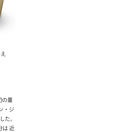
いえ
初の量
トン・ジ
した。
分は 近