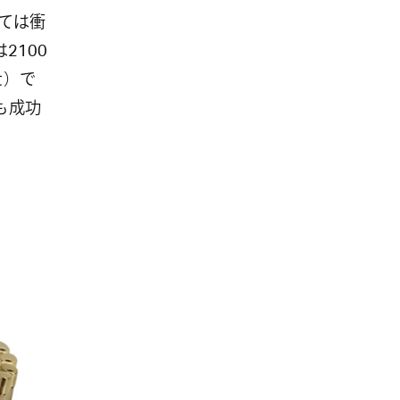
ては衝
2100
た）で
ンも成功