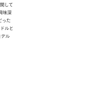
関して
興味深
だった
5ドルと
モデル