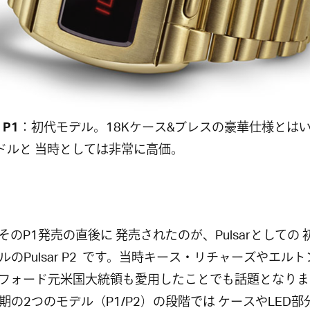
 P1
：初代モデル。18Kケース&ブレスの豪華仕様とは
00ドルと 当時としては非常に高価。
そのP1発売の直後に 発売されたのが、Pulsarとしての 
ルのPulsar P2 です。当時キース・リチャーズやエル
フォード元米国大統領も愛用したことでも話題となりま
期の2つのモデル（P1/P2）の段階では ケースやLED部