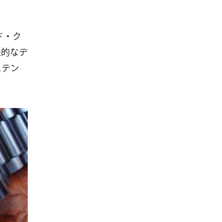
ド・ク
来的なデ
ステン