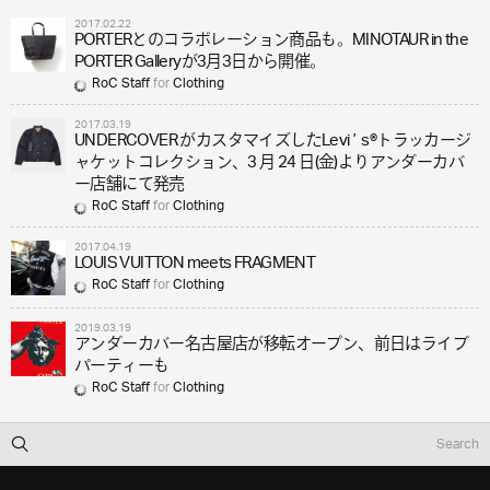
2017.02.22
PORTERとのコラボレーション商品も。MINOTAUR in the
PORTER Galleryが3月3日から開催。
RoC Staff
for
Clothing
2017.03.19
UNDERCOVER がカスタマイズしたLeviʼ s®トラッカージ
ャケットコレクション、3 月 24 日(金)よりアンダーカバ
ー店舗にて発売
RoC Staff
for
Clothing
2017.04.19
LOUIS VUITTON meets FRAGMENT
RoC Staff
for
Clothing
2019.03.19
アンダーカバー名古屋店が移転オープン、前日はライブ
パーティーも
RoC Staff
for
Clothing