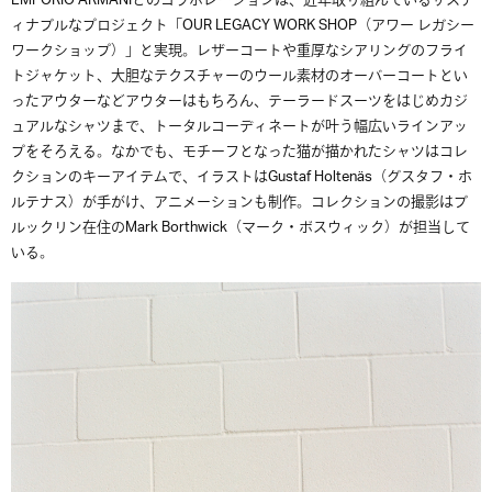
EMPORIO ARMANIとのコラボレーションは、近年取り組んでいるサステ
ィナブルなプロジェクト「
OUR
LEGACY
WORK SHOP（アワー レガシー
ワークショップ）」と実現。レザーコートや重厚なシアリングのフライ
トジャケット、大胆なテクスチャーのウール素材のオーバーコートとい
ったアウターなどアウターはもちろん、テーラードスーツをはじめカジ
ュアルなシャツまで、トータルコーディネートが叶う幅広いラインアッ
プをそろえる。なかでも、モチーフとなった猫が描かれたシャツはコレ
クションのキーアイテムで、イラストはG
ustaf Holtenäs（グスタフ・ホ
ルテナス）が手がけ、アニメーションも制作。
コレクションの撮影はブ
ルックリン在住のMark Borthwick（マーク・ボスウィック）が担当して
いる。