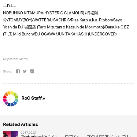
—DJ—
NOBUHIKO KITAMURA(HYSTERIC GLAMOUR) /行松陽
介/TOMMY(BOY)/WATTER/LISACHRIS/Risa Kato a.k.a. Ribbon/Sayo
Yoshida DJ 街図鑑 (Taro Mizutani x Katsuhide Morimoto)/Daisuke G EZ
(TILT, Mild Bunch)/DJ OGAWA/JUN TAKAHASHI (UNDERCOVER)
Keywords:
Men's
Share:
RoC Staff »
Related Articles
2017.02.27