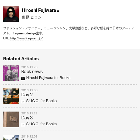
Hiroshi Fujiwara »
藤原 ヒロシ
ファッション・デザイナー、ミュージシャン、大学教授など、多彩な顔を持つ日本のアーティ
スト。fragment design主宰。
URL:
http://www.fragment.jp/
Related Articles
2015.11.26
Rock news
Hiroshi Fujiwara
for
Books
2019.11.08
Day 2
S.U.C.C.
for
Books
2019.11.22
Day 3
S.U.C.C.
for
Books
2019.12.06