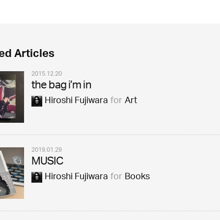
ed Articles
2015.12.20
the bag i’m in
Hiroshi Fujiwara
for
Art
2019.01.29
MUSIC
Hiroshi Fujiwara
for
Books