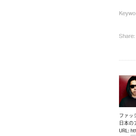
Keywo
Share:
ファッ
日本のア
URL:
ht