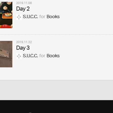
2019.11.08
Day 2
S.U.C.C.
for
Books
2019.11.22
Day 3
S.U.C.C.
for
Books