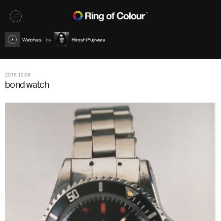
Watches
Hiroshi Fujiwara
2015.12.08
bond watch