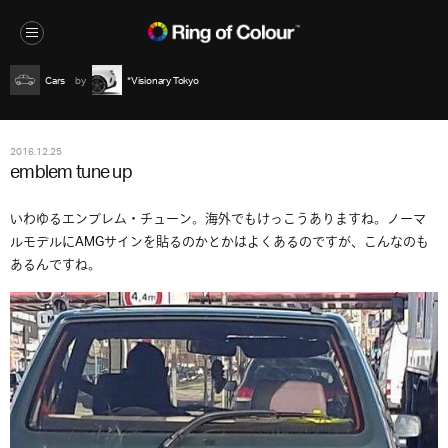
Cars
*Visionary Tokyo
2016.12.25
emblem tune up
いわゆるエンブレム・チューン。海外でもけっこうありますね。ノーマ
ルモデルにAMGサインを貼るのかとかはよくあるのですが、こんなのも
あるんですね。