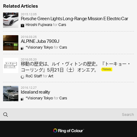
Related Articles
2015.12.05
Porsche Green Lights Long-Range Mission E Electric Car
Hiroshi Fujiwara
for
Cars
2016.03.25
ALPINE Juba 7909J
*Visionary Tokyo
for
Cars
2016.05.20
移動の歴史は、ルイ・ヴィトンの歴史。『トーキョー・
News
コーリング』5月21日（土）オンエア。
RoC Staff
for
Art
2016.12.27
Ideal and reality
*Visionary Tokyo
for
Cars