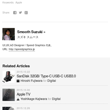
Keywords:
Apple
Share:
Smooth Suzuki »
スズキ スムース
UI,UX,IxD Designer / Speed Graphics 代表。
URL:
http://speedgraphics.jp
Related Articles
2015.10.22
SanDisk 32GB/ Type-C USB-C USB3.0
Hiroshi Fujiwara
for
Digital
2015.10.30
Apple TV
Yoshikage Kajiwara
for
Digital
2015.12.26