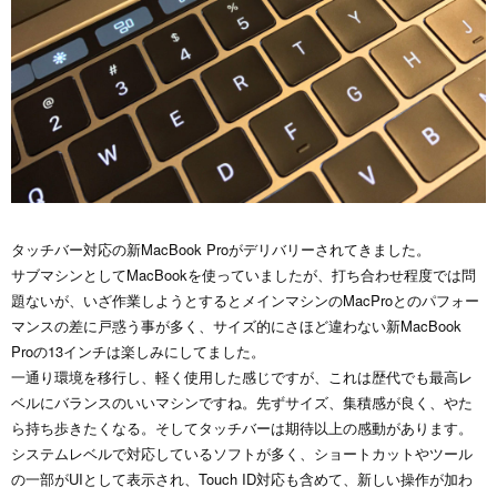
タッチバー対応の新MacBook Proがデリバリーされてきました。
サブマシンとしてMacBookを使っていましたが、打ち合わせ程度では問
題ないが、いざ作業しようとするとメインマシンのMacProとのパフォー
マンスの差に戸惑う事が多く、サイズ的にさほど違わない新MacBook
Proの13インチは楽しみにしてました。
一通り環境を移行し、軽く使用した感じですが、これは歴代でも最高レ
ベルにバランスのいいマシンですね。先ずサイズ、集積感が良く、やた
ら持ち歩きたくなる。そしてタッチバーは期待以上の感動があります。
システムレベルで対応しているソフトが多く、ショートカットやツール
の一部がUIとして表示され、Touch ID対応も含めて、新しい操作が加わ