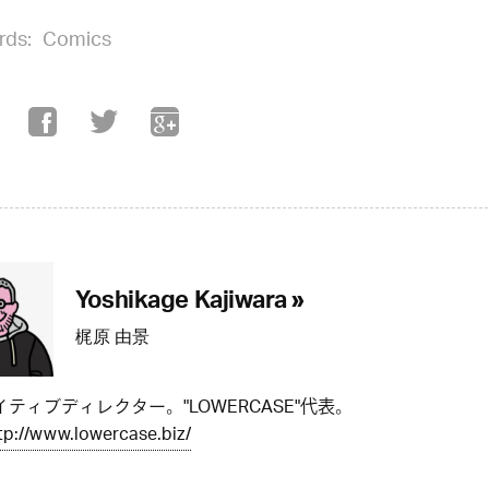
rds:
Comics
Yoshikage Kajiwara »
梶原 由景
ティブディレクター。"LOWERCASE"代表。
tp://www.lowercase.biz/