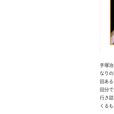
手塚治
なりの
回ある
回分で
行き詰
くるも