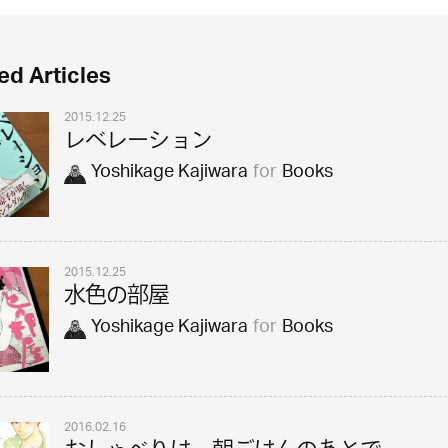
ed Articles
2015.12.25
レベレーション
Yoshikage Kajiwara
for
Books
2015.12.25
水色の部屋
Yoshikage Kajiwara
for
Books
2016.02.16