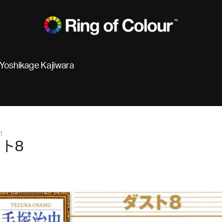
Yoshikage Kajiwara
1
ト8