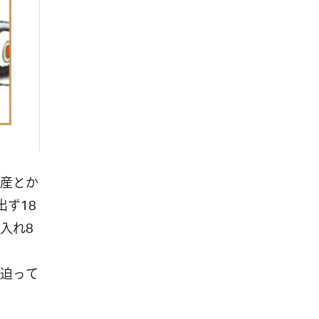
産とか
出ず18
入れ8
迫って