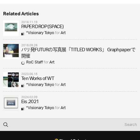
Related Articles
2016.11.19
PAPER DROP (SPACE)
*Visionary Tokyo
for
Art
2018.09.28
パリ発FUTURの写真展「TITLED WORKS」 Graphpaperで
開催
RoC Staff
for
Art
2023.06.15
Ten Works of WT
*Visionary Tokyo
for
Art
2024.02.09
Eis ,2021
*Visionary Tokyo
for
Art