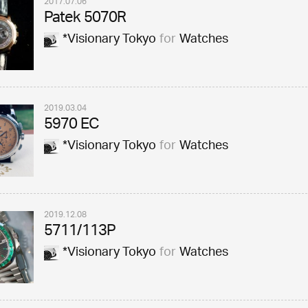
2017.07.06
Patek 5070R
*Visionary Tokyo
for
Watches
2019.03.04
5970 EC
*Visionary Tokyo
for
Watches
2019.12.08
5711/113P
*Visionary Tokyo
for
Watches