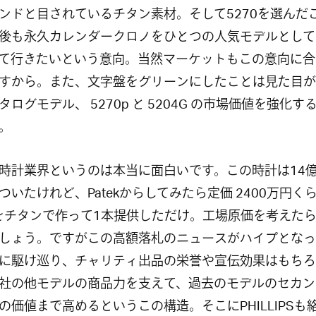
ンドと目されているチタン素材。そして5270を選んだ
後も永久カレンダークロノをひとつの人気モデルとしてPa
て行きたいという意向。当然マーケットもこの意向に合
すから。また、文字盤をグリーンにしたことは見た目が
タログモデル、 5270p と 5204G の市場価値を強化す
。
時計業界というのは本当に面白いです。この時計は14
ついたけれど、Patekからしてみたら定価 2400万円く
0をチタンで作って1本提供しただけ。工場原価を考えた
しょう。ですがこの高額落札のニュースがハイプとなっ
に駆け巡り、チャリティ出品の栄誉や宣伝効果はもちろ
社の他モデルの商品力を支えて、過去のモデルのセカン
の価値まで高めるというこの構造。そこにPHILLIPSも