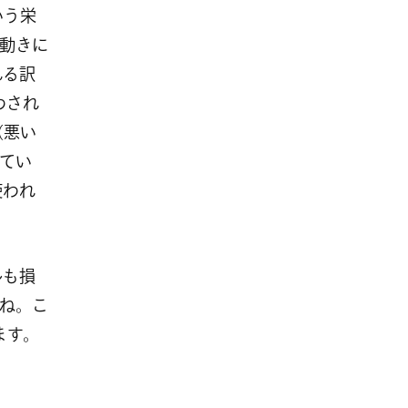
いう栄
動きに
れる訳
わされ
（悪い
てい
使われ
ルも損
ね。こ
ます。