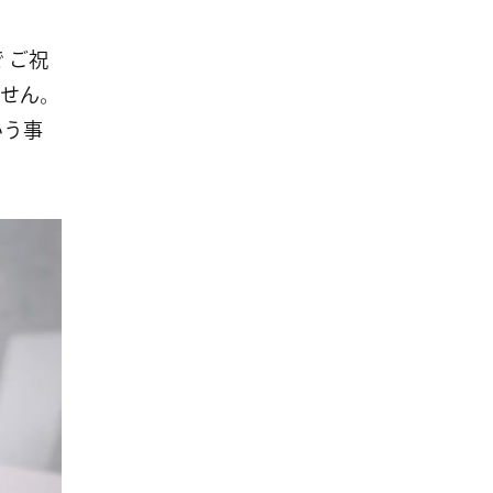
 ご祝
せん。
いう事