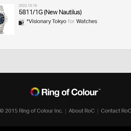
2022.10.18
5811/1G (New Nautilus)
*Visionary Tokyo
for
Watches
© 2015 Ring of Colour Inc.
About RoC
Contact Ro