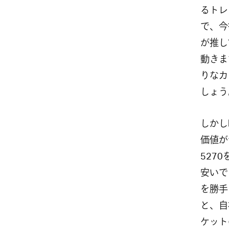
るトレ
で、今
が推し
動きま
りなカ
しょう
しかし
価値が
527
安いで
を勝手
と、自
ケット