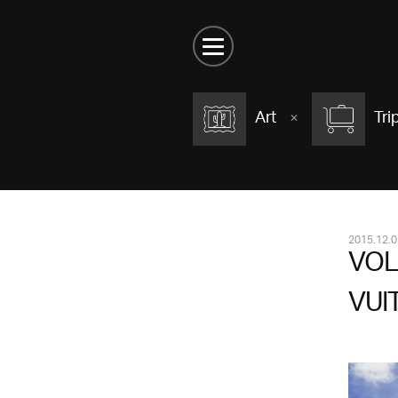
Art
Tri
2015.12.0
VOL
VUI