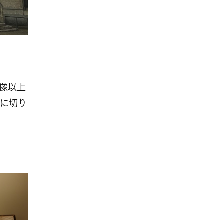
。
像以上
に切り