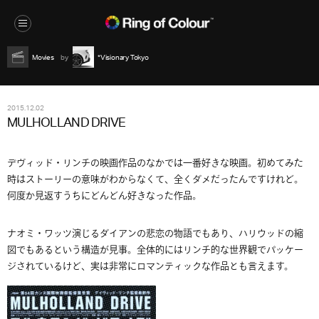
Movies
*Visionary Tokyo
2015.12.02
MULHOLLAND DRIVE
デヴィッド・リンチの映画作品のなかでは一番好きな映画。初めてみた
時はストーリーの意味がわからなくて、全くダメだったんですけれど。
何度か見返すうちにどんどん好きなった作品。
ナオミ・ワッツ演じるダイアンの悲恋の物語でもあり、ハリウッドの縮
図でもあるという構造が見事。全体的にはリンチ的な世界観でパッケー
ジされているけど、実は非常にロマンティックな作品とも言えます。