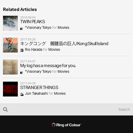
Related Articles
2016.06.04
TWIN PEAKS
*Visionary Tokyo
for
Movies
2017.03.26
キングコング 髑髏島の巨人/Kong:Skull Island
Rio Harada
for
Movies
2017.04.07
My log has a message for you.
*Visionary Tokyo
for
Movies
2017.04.29
STRANGER THINGS
Jun Takahashi
for
Movies