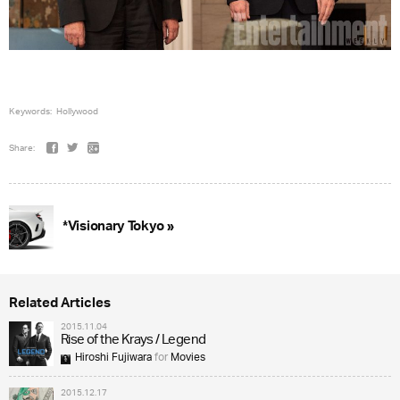
Keywords:
Hollywood
Share:
*Visionary Tokyo »
Related Articles
2015.11.04
Rise of the Krays / Legend
Hiroshi Fujiwara
for
Movies
2015.12.17