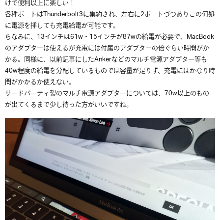
けで便利以上に楽しい！
各種ポートはThunderbolt3に集約され、左右に2ポートづつありこの何処
に電源を挿しても充電給電が可能です。
ちなみに、13インチは61w・15インチが87wの給電が必要で、MacBook
のアダプターは使えるが充電には付属のアダプターの倍ぐらい時間がか
かる。同様に、
以前記事にしたAnkerなどのマルチ電源アダプター
等も
40w程度の給電を分配しているものでは容量が足りず、充電にはかなり時
間がかかるか使えない。
サードパーティ製のマルチ電源アダプターについては、70w以上のもの
が出てくるまで少し待った方がいいですね。