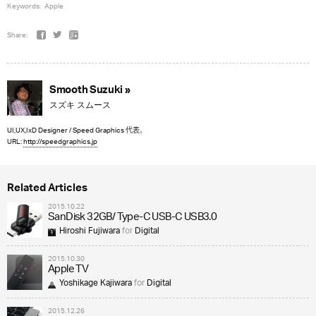
Keywords:
Apple
Share:
Smooth Suzuki »
スズキ スムース
UI,UX,IxD Designer / Speed Graphics 代表。
URL:
http://speedgraphics.jp
Related Articles
2015.10.22
SanDisk 32GB/ Type-C USB-C USB3.0
Hiroshi Fujiwara
for
Digital
2015.10.30
Apple TV
Yoshikage Kajiwara
for
Digital
2015.12.26