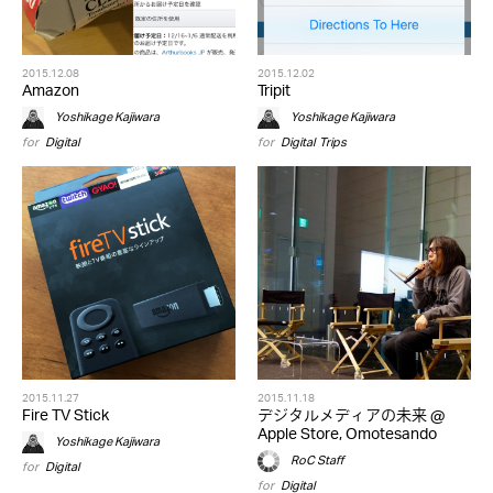
2015.12.08
2015.12.02
Amazon
Tripit
Yoshikage Kajiwara
Yoshikage Kajiwara
for
Digital
for
Digital
,
Trips
2015.11.27
2015.11.18
Fire TV Stick
デジタルメディアの未来 @
Apple Store, Omotesando
Yoshikage Kajiwara
RoC Staff
for
Digital
for
Digital