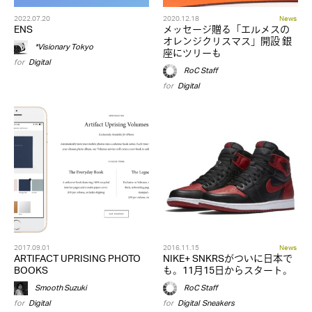
2022.07.20
2020.12.18
News
ENS
メッセージ贈る「エルメスの
オレンジクリスマス」開設 銀
*Visionary Tokyo
座にツリーも
for
Digital
RoC Staff
for
Digital
2017.09.01
2016.11.15
News
ARTIFACT UPRISING PHOTO
NIKE+ SNKRSがついに日本で
BOOKS
も。11月15日からスタート。
Smooth Suzuki
RoC Staff
for
Digital
for
Digital
,
Sneakers