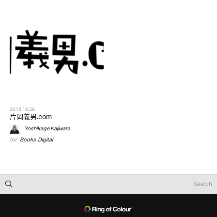
2015.10.26
片岡義男.com
Yoshikage Kajiwara
for
Books
,
Digital