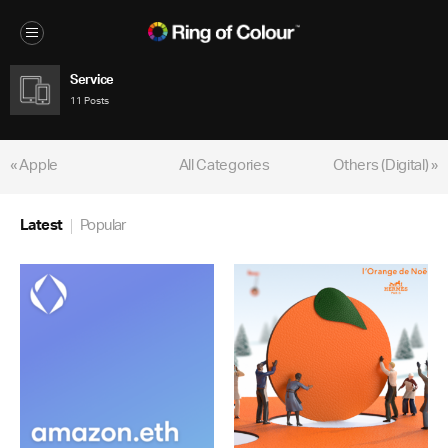
Service
11 Posts
« Apple
All Categories
Others (Digital) »
Latest
Popular