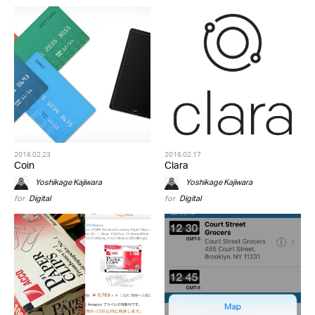
2016.02.23
2016.02.17
Coin
Clara
Yoshikage Kajiwara
Yoshikage Kajiwara
for
Digital
for
Digital