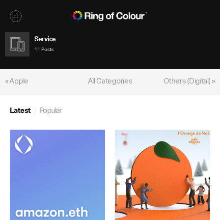
Service
11 Posts
« Apple
All Categories
Others (Digital) »
Latest
Popular