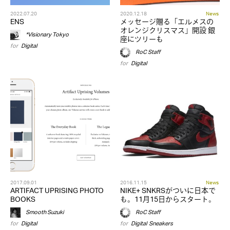
2022.07.20
2020.12.18
News
ENS
メッセージ贈る「エルメスの
オレンジクリスマス」開設 銀
*Visionary Tokyo
座にツリーも
for
Digital
RoC Staff
for
Digital
2017.09.01
2016.11.15
News
ARTIFACT UPRISING PHOTO
NIKE+ SNKRSがついに日本で
BOOKS
も。11月15日からスタート。
Smooth Suzuki
RoC Staff
for
Digital
for
Digital
,
Sneakers