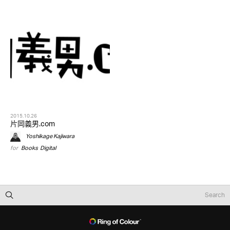
2015.10.26
片岡義男.com
Yoshikage Kajiwara
for
Books
,
Digital