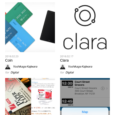
2016.02.23
2016.02.17
Coin
Clara
Yoshikage Kajiwara
Yoshikage Kajiwara
for
Digital
for
Digital