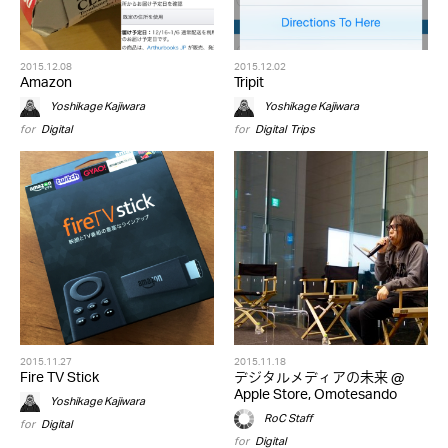
2015.12.08
2015.12.02
Amazon
Tripit
Yoshikage Kajiwara
Yoshikage Kajiwara
for
Digital
for
Digital
,
Trips
2015.11.27
2015.11.18
Fire TV Stick
デジタルメディアの未来 @
Apple Store, Omotesando
Yoshikage Kajiwara
RoC Staff
for
Digital
for
Digital