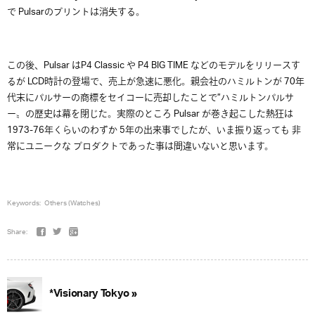
で Pulsarのプリントは消失する。
この後、Pulsar はP4 Classic や P4 BIG TIME などのモデルをリリースす
るが LCD時計の登場で、売上が急速に悪化。親会社のハミルトンが 70年
代末にパルサーの商標をセイコーに売却したことで”ハミルトンパルサ
ー〟の歴史は幕を閉じた。実際のところ Pulsar が巻き起こした熱狂は
1973-76年くらいのわずか 5年の出来事でしたが、いま振り返っても 非
常にユニークな プロダクトであった事は間違いないと思います。
Keywords:
Others (Watches)
Share:
*Visionary Tokyo »