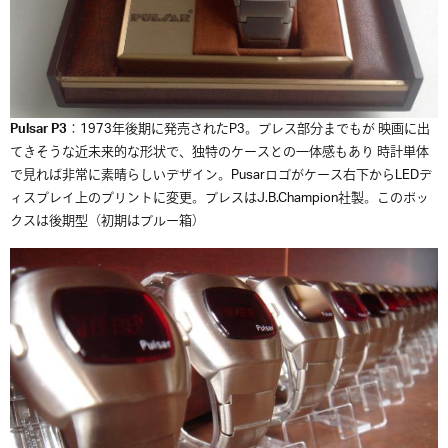
Pulsar P3
：1973年後期に発売されたP3。ブレス部分までもが 映画に出
てきそうな近未来的な形状で、独特のケースとの一体感もあり 時計単体
で見れば非常に素晴らしいデザイン。Pusarロゴがケース右下からLEDデ
ィスプレイ上のプリントに変更。ブレスはJ.B.Champion社製。このボッ
クスは後期型（初期はブルー箱）