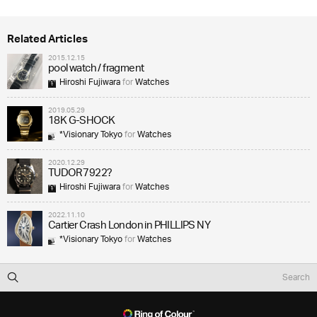
Related Articles
2015.12.15
pool watch / fragment
Hiroshi Fujiwara
for
Watches
2019.05.29
18K G-SHOCK
*Visionary Tokyo
for
Watches
2020.12.29
TUDOR 7922?
Hiroshi Fujiwara
for
Watches
2022.11.10
Cartier Crash London in PHILLIPS NY
*Visionary Tokyo
for
Watches