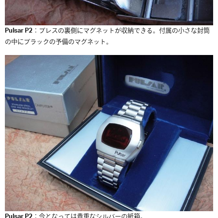
Pulsar P2
：ブレスの裏側にマグネットが収納できる。付属の小さな封筒
の中にブラックの予備のマグネット。
Pulsar P2
：今となっては貴重なシルバーの紙箱。