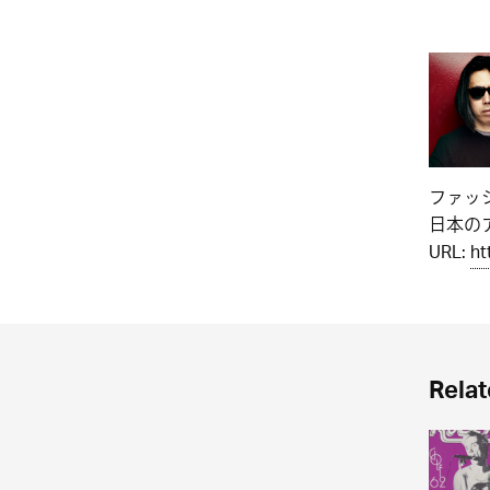
ファッ
日本のア
URL:
ht
Relat