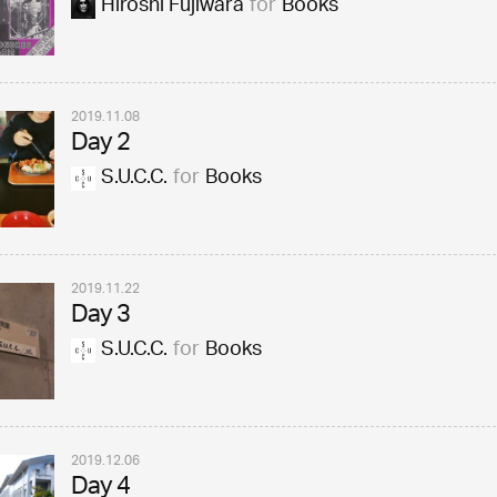
Hiroshi Fujiwara
for
Books
2019.11.08
Day 2
S.U.C.C.
for
Books
2019.11.22
Day 3
S.U.C.C.
for
Books
2019.12.06
Day 4